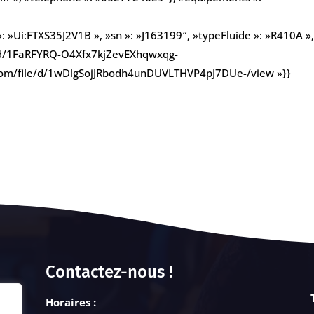
: »Ui:FTXS35J2V1B », »sn »: »J163199″, »typeFluide »: »R410A », 
ile/d/1FaRFYRQ-O4Xfx7kjZevEXhqwxqg-
le.com/file/d/1wDlgSojJRbodh4unDUVLTHVP4pJ7DUe-/view »}}
Contactez-nous !
Horaires :