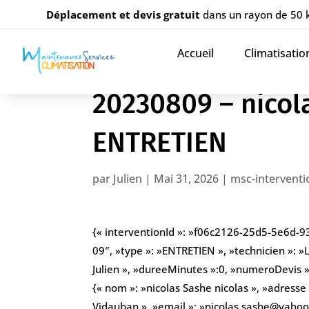
Déplacement et devis gratuit
dans un rayon de 50
Accueil
Climatisatio
20230809 – nicol
ENTRETIEN
par
Julien
|
Mai 31, 2026
|
msc-interventi
{« interventionId »: »f06c2126-25d5-5e6d-
09″, »type »: »ENTRETIEN », »technicien »: »
Julien », »dureeMinutes »:0, »numeroDevis »: 
{« nom »: »nicolas Sashe nicolas », »adres
Vidauban », »email »: »nicolas.sashe@yahoo