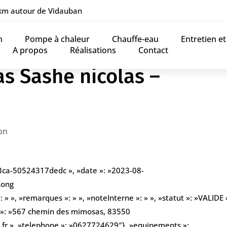
 km autour de Vidauban
n
Pompe à chaleur
Chauffe-eau
Entretien e
A propos
Réalisations
Contact
as Sashe nicolas –
on
93ca-50524317dedc », »date »: »2023-08-
Long
» », »remarques »: » », »noteInterne »: » », »statut »: »VALIDE »
se »: »567 chemin des mimosas, 83550
.fr », »telephone »: »0627724629″}, »equipements »: