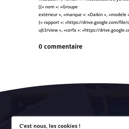
[{« nom »: »Groupe
extérieur », »marque »: »Daikin », »modele »
{« rapport »: »https://drive.google.com/f
uJt3/view », »cerfa »: »https://drive.goog
0 commentaire
C'est nous, les cookies !