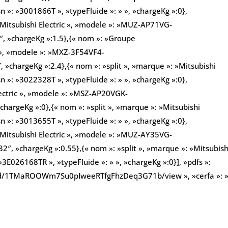
 »: »3001866T », »typeFluide »: » », »chargeKg »:0},
»Mitsubishi Electric », »modele »: »MUZ-AP71VG-
2″, »chargeKg »:1.5},{« nom »: »Groupe
c », »modele »: »MXZ-3F54VF4-
, »chargeKg »:2.4},{« nom »: »split », »marque »: »Mitsubishi
 »: »3022328T », »typeFluide »: » », »chargeKg »:0},
Electric », »modele »: »MSZ-AP20VGK-
»chargeKg »:0},{« nom »: »split », »marque »: »Mitsubishi
 »: »3013655T », »typeFluide »: » », »chargeKg »:0},
»Mitsubishi Electric », »modele »: »MUZ-AY35VG-
32″, »chargeKg »:0.55},{« nom »: »split », »marque »: »Mitsubish
»3E026168TR », »typeFluide »: » », »chargeKg »:0}], »pdfs »:
ile/d/1TMaROOWm7Su0pIweeRTfgFhzDeq3G71b/view », »cerfa »: »