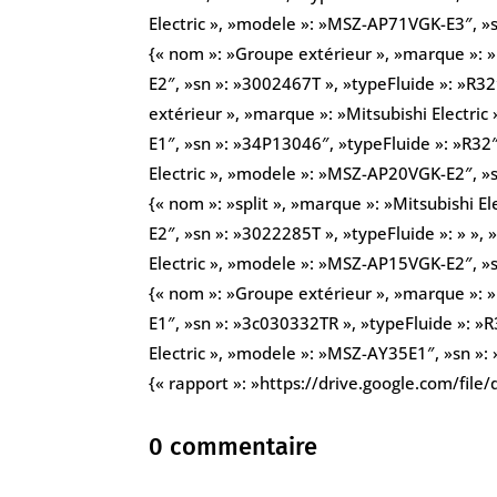
Electric », »modele »: »MSZ-AP71VGK-E3″, »sn
{« nom »: »Groupe extérieur », »marque »: 
E2″, »sn »: »3002467T », »typeFluide »: »R3
extérieur », »marque »: »Mitsubishi Electri
E1″, »sn »: »34P13046″, »typeFluide »: »R32″
Electric », »modele »: »MSZ-AP20VGK-E2″, »sn
{« nom »: »split », »marque »: »Mitsubishi 
E2″, »sn »: »3022285T », »typeFluide »: » », 
Electric », »modele »: »MSZ-AP15VGK-E2″, »sn
{« nom »: »Groupe extérieur », »marque »: 
E1″, »sn »: »3c030332TR », »typeFluide »: »R
Electric », »modele »: »MSZ-AY35E1″, »sn »: 
{« rapport »: »https://drive.google.com/f
0 commentaire