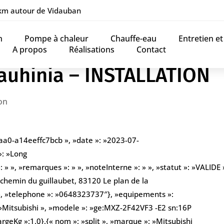
 km autour de Vidauban
n
Pompe à chaleur
Chauffe-eau
Entretien e
A propos
Réalisations
Contact
auhinia – INSTALLATION
on
aa0-a14eeffc7bcb », »date »: »2023-07-
»: »Long
» », »remarques »: » », »noteInterne »: » », »statut »: »VALIDE »
 chemin du guillaubet, 83120 Le plan de la
 », »telephone »: »0648323737″}, »equipements »:
 »Mitsubishi », »modele »: »ge:MXZ-2F42VF3 -E2 sn:16P
argeKg »:1.0},{« nom »: »split », »marque »: »Mitsubishi