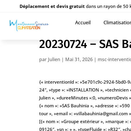
Déplacement et devis gratuit
dans un rayon de 50
Accueil
Climatisatio
20230724 – SAS B
par
Julien
|
Mai 31, 2026
|
msc-interventi
{« interventionId »: »5e701c9c-2924-5bd0-9
24″, »type »: »INSTALLATION », »technicien 
Julien », »dureeMinutes »:0, »numeroDevis »: 
{« nom »: »SAS Bauhinia », »adresse »: »590
tour », »email »: »villabauhinia@gmail.com
[{« nom »: »Groupe extérieur », »marque »:
09126″, »sn »: » », »typeFluide »: »R32″, »ch