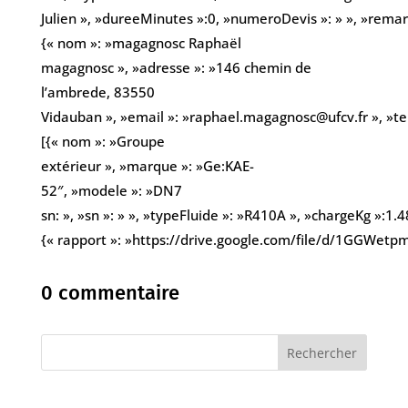
Julien », »dureeMinutes »:0, »numeroDevis »: » », »remarqu
{« nom »: »magagnosc Raphaël
magagnosc », »adresse »: »146 chemin de
l’ambrede, 83550
Vidauban », »email »: »raphael.magagnosc@ufcv.fr », »
[{« nom »: »Groupe
extérieur », »marque »: »Ge:KAE-
52″, »modele »: »DN7
sn: », »sn »: » », »typeFluide »: »R410A », »chargeKg »:1.48
{« rapport »: »https://drive.google.com/file/d/1GGWe
0 commentaire
Rechercher