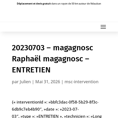
Déplacement et devis gratuit
dans un rayon de 50 km autour de Vidauban
20230703 – magagnosc
Raphaël magagnosc –
ENTRETIEN
par
Julien
|
Mai 31, 2026
|
msc-intervention
{« interventionId »: »bbfc3dac-0f58-5b29-8f3c-
6db9c7eb4b90″, »date »: »2023-07-
03″, »type »: »ENTRETIEN », »technicien »: »Long