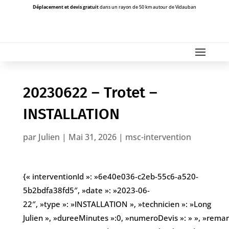
Déplacement et devis gratuit
dans un rayon de 50 km autour de Vidauban
20230622 – Trotet –
INSTALLATION
par
Julien
|
Mai 31, 2026
|
msc-intervention
{« interventionId »: »6e40e036-c2eb-55c6-a520-
5b2bdfa38fd5″, »date »: »2023-06-
22″, »type »: »INSTALLATION », »technicien »: »Long
Julien », »dureeMinutes »:0, »numeroDevis »: » », »remarqu