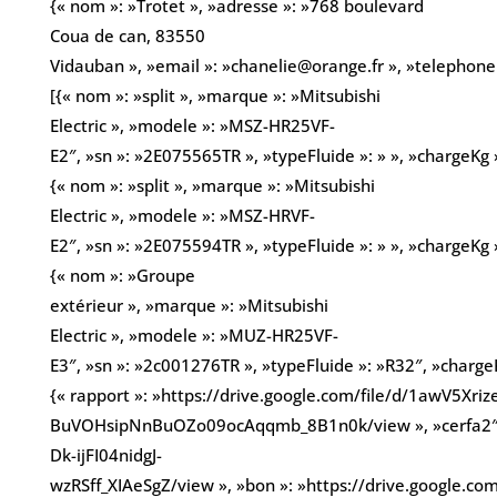
{« nom »: »Trotet », »adresse »: »768 boulevard
Coua de can, 83550
Vidauban », »email »: »chanelie@orange.fr », »telephon
[{« nom »: »split », »marque »: »Mitsubishi
Electric », »modele »: »MSZ-HR25VF-
E2″, »sn »: »2E075565TR », »typeFluide »: » », »chargeKg »
{« nom »: »split », »marque »: »Mitsubishi
Electric », »modele »: »MSZ-HRVF-
E2″, »sn »: »2E075594TR », »typeFluide »: » », »chargeKg »
{« nom »: »Groupe
extérieur », »marque »: »Mitsubishi
Electric », »modele »: »MUZ-HR25VF-
E3″, »sn »: »2c001276TR », »typeFluide »: »R32″, »chargeKg
{« rapport »: »https://drive.google.com/file/d/1awV5Xriz
BuVOHsipNnBuOZo09ocAqqmb_8B1n0k/view », »cerfa2″: »h
Dk-ijFI04nidgJ-
wzRSff_XIAeSgZ/view », »bon »: »https://drive.google