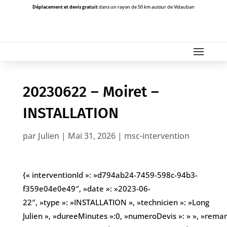
Déplacement et devis gratuit
dans un rayon de 50 km autour de Vidauban
20230622 – Moiret –
INSTALLATION
par
Julien
|
Mai 31, 2026
|
msc-intervention
{« interventionId »: »d794ab24-7459-598c-94b3-
f359e04e0e49″, »date »: »2023-06-
22″, »type »: »INSTALLATION », »technicien »: »Long
Julien », »dureeMinutes »:0, »numeroDevis »: » », »remarqu