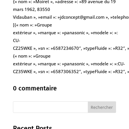
{« nom »: »Moiret », »adresse »: »89 avenue du 19
mars 1962, 83550
Vidauban », »email »: »jdconcept@gmail.com », »teleph
[{« nom »: »Groupe
extérieur », »marque »: »panasonic », »modele »: »:
CU-
CZ25WKE », »sn »: »6587234670″, »typeFluide »: »R32″, »
{« nom »: »Groupe
extérieur », »marque »: »panasonic », »modele »: »:CU-
CZ35WKE », »sn »: »6587306352″, »typeFluide »: »R32″, »
0 commentaire
Rechercher
Recent Posts