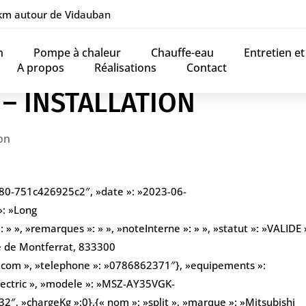
 km autour de Vidauban
n
Pompe à chaleur
Chauffe-eau
Entretien e
A propos
Réalisations
Contact
 – INSTALLATION
on
280-751c426925c2″, »date »: »2023-06-
»: »Long
» », »remarques »: » », »noteInterne »: » », »statut »: »VALIDE »
e de Montferrat, 833300
l.com », »telephone »: »0786862371″}, »equipements »:
Electric », »modele »: »MSZ-AY35VGK-
32″, »chargeKg »:0},{« nom »: »split », »marque »: »Mitsubishi