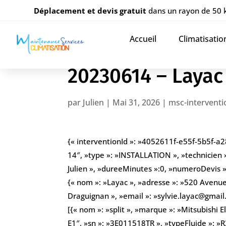
Déplacement et devis gratuit
dans un rayon de 50
Accueil
Climatisatio
20230614 – Layac
par
Julien
|
Mai 31, 2026
|
msc-interventi
{« interventionId »: »4052611f-e55f-5b5f-a
14″, »type »: »INSTALLATION », »technicien 
Julien », »dureeMinutes »:0, »numeroDevis »: 
{« nom »: »Layac », »adresse »: »520 Avenu
Draguignan », »email »: »sylvie.layac@gmai
[{« nom »: »split », »marque »: »Mitsubishi 
E1″, »sn »: »3E011518TR », »typeFluide »: »R