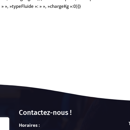
» », »typeFluide »: » », »chargeKg »:0}]}
Contactez-nous !
Horaires :