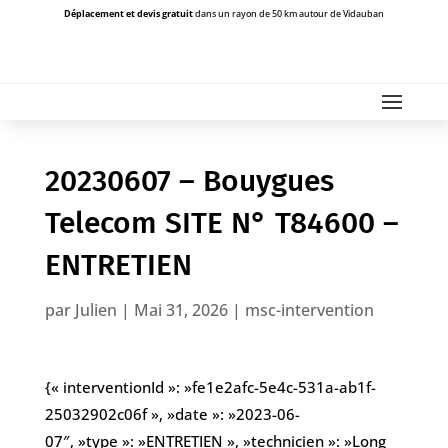
Déplacement et devis gratuit
dans un rayon de 50 km autour de Vidauban
20230607 – Bouygues
Telecom SITE N° T84600 –
ENTRETIEN
par
Julien
|
Mai 31, 2026
|
msc-intervention
{« interventionId »: »fe1e2afc-5e4c-531a-ab1f-
25032902c06f », »date »: »2023-06-
07″, »type »: »ENTRETIEN », »technicien »: »Long