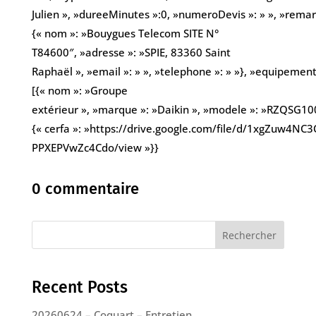
Julien », »dureeMinutes »:0, »numeroDevis »: » », »remarqu
{« nom »: »Bouygues Telecom SITE N°
T84600″, »adresse »: »SPIE, 83360 Saint
Raphaël », »email »: » », »telephone »: » »}, »equipement
[{« nom »: »Groupe
extérieur », »marque »: »Daikin », »modele »: »RZQSG100
{« cerfa »: »https://drive.google.com/file/d/1xgZuw4N
PPXEPVwZc4Cdo/view »}}
0 commentaire
Rechercher
Recent Posts
20260624 – Coquart – Entretien