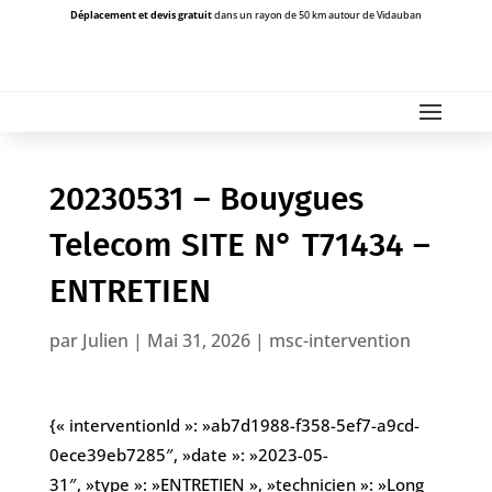
Déplacement et devis gratuit
dans un rayon de 50 km autour de Vidauban
20230531 – Bouygues
Telecom SITE N° T71434 –
ENTRETIEN
par
Julien
|
Mai 31, 2026
|
msc-intervention
{« interventionId »: »ab7d1988-f358-5ef7-a9cd-
0ece39eb7285″, »date »: »2023-05-
31″, »type »: »ENTRETIEN », »technicien »: »Long