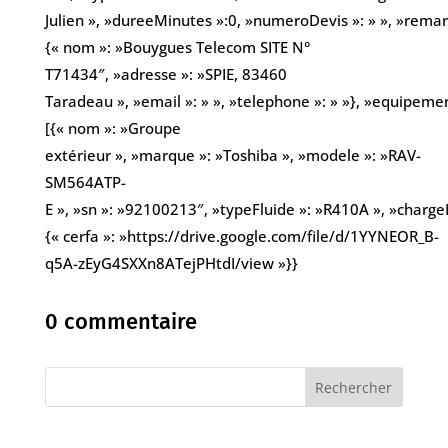
Julien », »dureeMinutes »:0, »numeroDevis »: » », »remarqu
{« nom »: »Bouygues Telecom SITE N°
T71434″, »adresse »: »SPIE, 83460
Taradeau », »email »: » », »telephone »: » »}, »equipemen
[{« nom »: »Groupe
extérieur », »marque »: »Toshiba », »modele »: »RAV-
SM564ATP-
E », »sn »: »92100213″, »typeFluide »: »R410A », »chargeKg
{« cerfa »: »https://drive.google.com/file/d/1YYNEOR_B-
q5A-zEyG4SXXn8ATejPHtdI/view »}}
0 commentaire
Rechercher