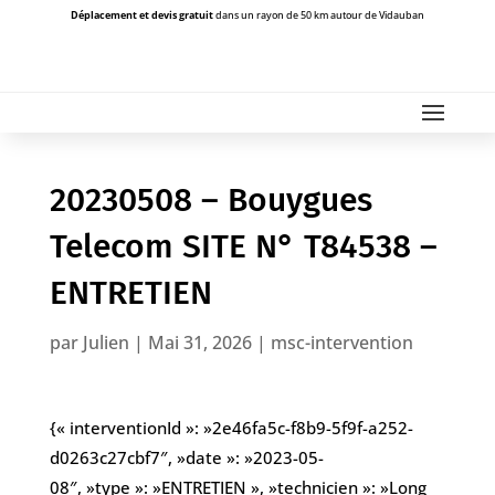
Déplacement et devis gratuit
dans un rayon de 50 km autour de Vidauban
20230508 – Bouygues
Telecom SITE N° T84538 –
ENTRETIEN
par
Julien
|
Mai 31, 2026
|
msc-intervention
{« interventionId »: »2e46fa5c-f8b9-5f9f-a252-
d0263c27cbf7″, »date »: »2023-05-
08″, »type »: »ENTRETIEN », »technicien »: »Long