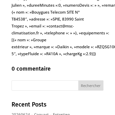
Julien », »dureeMinutes »:0, »numeroDevis »: » », »remarqu
{« nom »: »Bouygues Telecom SITE N°
T84538″, »adresse »: »SPIE, 83990 Saint
Tropez », »email »: »contact@msc-
climatisation.fr », »telephone »: » »}, »equipements »:
[{« nom »: »Groupe
extérieur », »marque »: »Daikin », »modele »: »RZQSG10
5″, »typeFluide »: »R410A », »chargeKg »:2.9}]}
0 commentaire
Rechercher
Recent Posts
20260624 – Coquart – Entretien