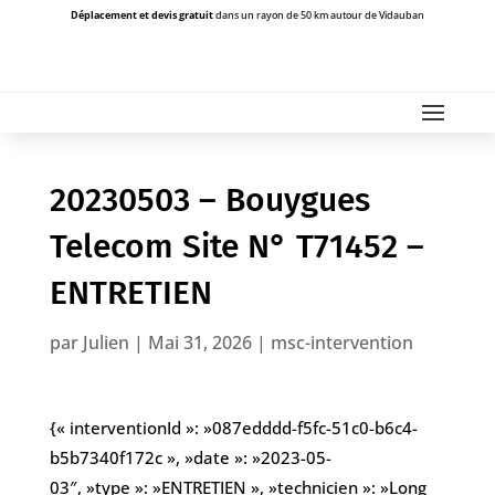
Déplacement et devis gratuit
dans un rayon de 50 km autour de Vidauban
20230503 – Bouygues
Telecom Site N° T71452 –
ENTRETIEN
par
Julien
|
Mai 31, 2026
|
msc-intervention
{« interventionId »: »087edddd-f5fc-51c0-b6c4-
b5b7340f172c », »date »: »2023-05-
03″, »type »: »ENTRETIEN », »technicien »: »Long