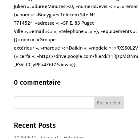
Julien », »dureeMinutes »:0, »numeroDevis »: » », »remarqu
{« nom »: »Bouygues Telecom Site N°
T71452″, »adresse »: »SPIE, 83 Puget
Ville », »email »: » », »telephone »: » »}, »equipements »:
[{« nom »: »Groupe
extérieur », »marque »: »Daikin », »modele »: »RXS50L2V1
{« cerfa »: »https://drive.google.com/file/d/11RJzpMON
_ESVLCCjyPPa4Z6tZ/view »}}
0 commentaire
Rechercher
Recent Posts
20260624 – Coquart – Entretien