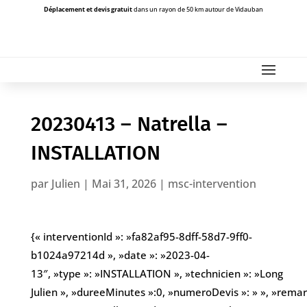
Déplacement et devis gratuit
dans un rayon de 50 km autour de Vidauban
20230413 – Natrella –
INSTALLATION
par
Julien
|
Mai 31, 2026
|
msc-intervention
{« interventionId »: »fa82af95-8dff-58d7-9ff0-
b1024a97214d », »date »: »2023-04-
13″, »type »: »INSTALLATION », »technicien »: »Long
Julien », »dureeMinutes »:0, »numeroDevis »: » », »remarqu