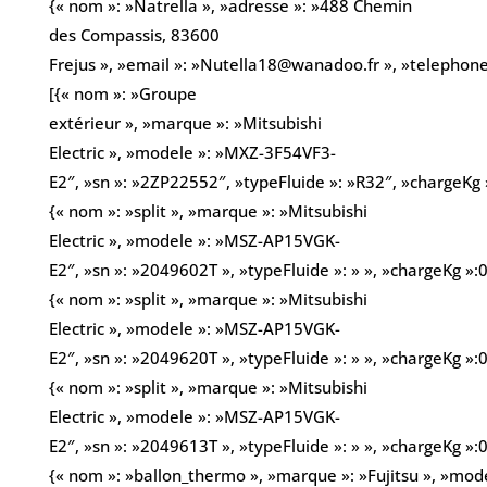
{« nom »: »Natrella », »adresse »: »488 Chemin
des Compassis, 83600
Frejus », »email »: »Nutella18@wanadoo.fr », »telephon
[{« nom »: »Groupe
extérieur », »marque »: »Mitsubishi
Electric », »modele »: »MXZ-3F54VF3-
E2″, »sn »: »2ZP22552″, »typeFluide »: »R32″, »chargeKg »
{« nom »: »split », »marque »: »Mitsubishi
Electric », »modele »: »MSZ-AP15VGK-
E2″, »sn »: »2049602T », »typeFluide »: » », »chargeKg »:0
{« nom »: »split », »marque »: »Mitsubishi
Electric », »modele »: »MSZ-AP15VGK-
E2″, »sn »: »2049620T », »typeFluide »: » », »chargeKg »:0
{« nom »: »split », »marque »: »Mitsubishi
Electric », »modele »: »MSZ-AP15VGK-
E2″, »sn »: »2049613T », »typeFluide »: » », »chargeKg »:0
{« nom »: »ballon_thermo », »marque »: »Fujitsu », »mode