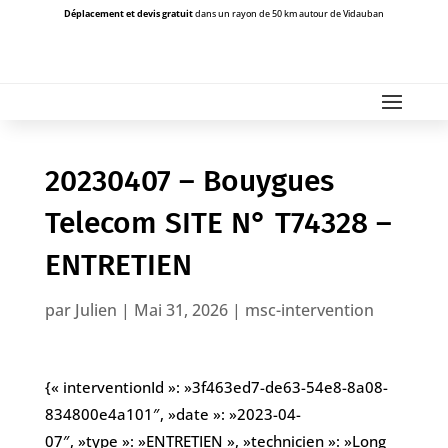
Déplacement et devis gratuit
dans un rayon de 50 km autour de Vidauban
20230407 – Bouygues
Telecom SITE N° T74328 –
ENTRETIEN
par
Julien
|
Mai 31, 2026
|
msc-intervention
{« interventionId »: »3f463ed7-de63-54e8-8a08-
834800e4a101″, »date »: »2023-04-
07″, »type »: »ENTRETIEN », »technicien »: »Long