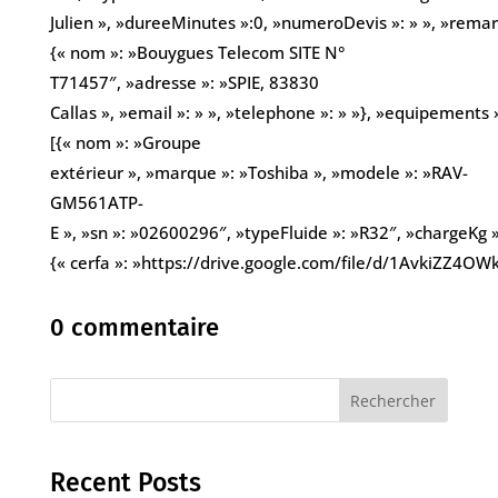
Julien », »dureeMinutes »:0, »numeroDevis »: » », »remarqu
{« nom »: »Bouygues Telecom SITE N°
T71457″, »adresse »: »SPIE, 83830
Callas », »email »: » », »telephone »: » »}, »equipements 
[{« nom »: »Groupe
extérieur », »marque »: »Toshiba », »modele »: »RAV-
GM561ATP-
E », »sn »: »02600296″, »typeFluide »: »R32″, »chargeKg »:
{« cerfa »: »https://drive.google.com/file/d/1AvkiZZ
0 commentaire
Rechercher
Recent Posts