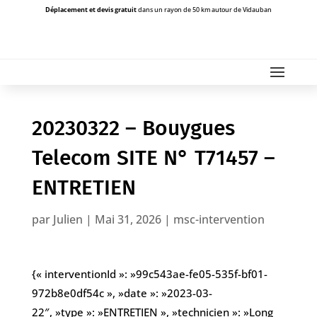
Déplacement et devis gratuit
dans un rayon de 50 km autour de Vidauban
20230322 – Bouygues
Telecom SITE N° T71457 –
ENTRETIEN
par
Julien
|
Mai 31, 2026
|
msc-intervention
{« interventionId »: »99c543ae-fe05-535f-bf01-
972b8e0df54c », »date »: »2023-03-
22″, »type »: »ENTRETIEN », »technicien »: »Long