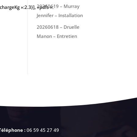
20260619 – Murray
hargeKg »:2.3}], »pdfs »:
Jennifer – Installation
20260618 – Druelle
Manon – Entretien
Téléphone :
06 59 45 27 49