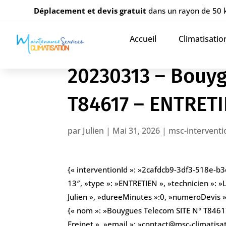
Déplacement et devis gratuit
dans un rayon de 50
Accueil
Climatisatio
20230313 – Bouyg
T84617 – ENTRET
par
Julien
|
Mai 31, 2026
|
msc-interventi
{« interventionId »: »2cafdcb9-3df3-518e-b
13″, »type »: »ENTRETIEN », »technicien »: »
Julien », »dureeMinutes »:0, »numeroDevis »: 
{« nom »: »Bouygues Telecom SITE N° T84617
Freinet », »email »: »contact@msc-climatisat