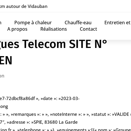
 km autour de Vidauban
n
Pompe à chaleur
Chauffe-eau
Entretien e
A propos
Réalisations
Contact
ues Telecom SITE N°
IEN
on
3e7-72dbcf8a86df », »date »: »2023-03-
Long
» », »remarques »: » », »noteInterne »: » », »statut »: »VALIDE »
″, »adresse »: »SPIE, 83680 La Garde
ion.fr », »telephone »: » »}, »equipements »:[{« nom »: »Group