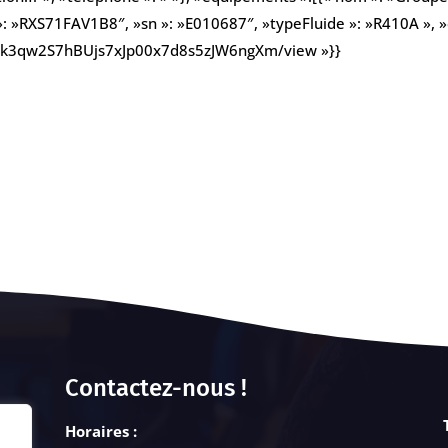
»: »RXS71FAV1B8″, »sn »: »E010687″, »typeFluide »: »R410A », »c
e/d/1k3qw2S7hBUjs7xJp00x7d8s5zJW6ngXm/view »}}
Contactez-nous !
Horaires :