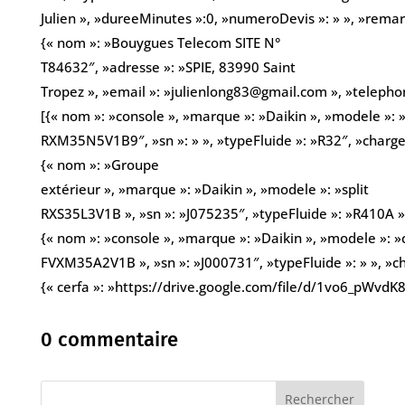
Julien », »dureeMinutes »:0, »numeroDevis »: » », »remarqu
{« nom »: »Bouygues Telecom SITE N°
T84632″, »adresse »: »SPIE, 83990 Saint
Tropez », »email »: »julienlong83@gmail.com », »telephon
[{« nom »: »console », »marque »: »Daikin », »modele »: 
RXM35N5V1B9″, »sn »: » », »typeFluide »: »R32″, »charge
{« nom »: »Groupe
extérieur », »marque »: »Daikin », »modele »: »split
RXS35L3V1B », »sn »: »J075235″, »typeFluide »: »R410A »,
{« nom »: »console », »marque »: »Daikin », »modele »: »
FVXM35A2V1B », »sn »: »J000731″, »typeFluide »: » », »ch
{« cerfa »: »https://drive.google.com/file/d/1vo6_pWv
0 commentaire
Rechercher