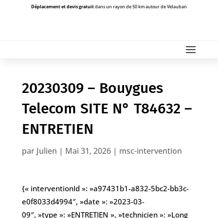
Déplacement et devis gratuit
dans un rayon de 50 km autour de Vidauban
20230309 – Bouygues
Telecom SITE N° T84632 –
ENTRETIEN
par
Julien
|
Mai 31, 2026
|
msc-intervention
{« interventionId »: »a97431b1-a832-5bc2-bb3c-
e0f8033d4994″, »date »: »2023-03-
09″, »type »: »ENTRETIEN », »technicien »: »Long