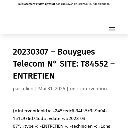
Déplacement et devis gratuit
dans un rayon de 50 km autour de Vidauban
20230307 – Bouygues
Telecom N° SITE: T84552 –
ENTRETIEN
par
Julien
|
Mai 31, 2026
|
msc-intervention
{« interventionId »: »245cedc6-34ff-5c3f-9a04-
151c976d74dd », »date »: »2023-03-
07″, »type »: »ENTRETIEN », »technicien »: »Long