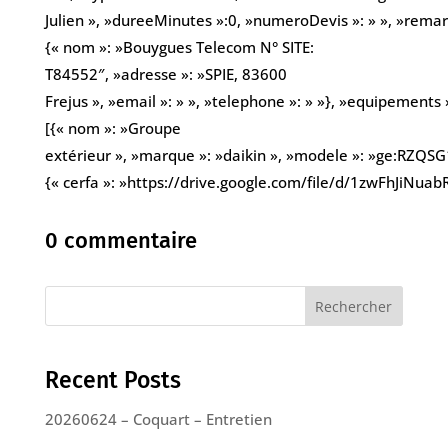
Julien », »dureeMinutes »:0, »numeroDevis »: » », »remarqu
{« nom »: »Bouygues Telecom N° SITE:
T84552″, »adresse »: »SPIE, 83600
Frejus », »email »: » », »telephone »: » »}, »equipements 
[{« nom »: »Groupe
extérieur », »marque »: »daikin », »modele »: »ge:RZQSG1
{« cerfa »: »https://drive.google.com/file/d/1zwFhJiNua
0 commentaire
Rechercher
Recent Posts
20260624 – Coquart – Entretien