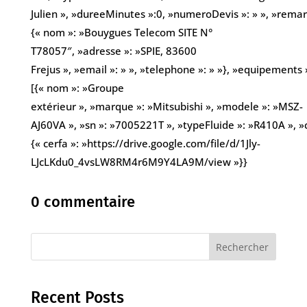
Julien », »dureeMinutes »:0, »numeroDevis »: » », »remarqu
{« nom »: »Bouygues Telecom SITE N°
T78057″, »adresse »: »SPIE, 83600
Frejus », »email »: » », »telephone »: » »}, »equipements 
[{« nom »: »Groupe
extérieur », »marque »: »Mitsubishi », »modele »: »MSZ-
AJ60VA », »sn »: »7005221T », »typeFluide »: »R410A », »c
{« cerfa »: »https://drive.google.com/file/d/1Jly-
LJcLKdu0_4vsLW8RM4r6M9Y4LA9M/view »}}
0 commentaire
Rechercher
Recent Posts