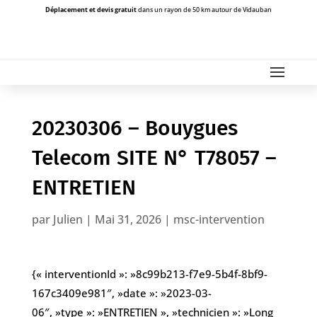
Déplacement et devis gratuit
dans un rayon de 50 km autour de Vidauban
20230306 – Bouygues
Telecom SITE N° T78057 –
ENTRETIEN
par
Julien
|
Mai 31, 2026
|
msc-intervention
{« interventionId »: »8c99b213-f7e9-5b4f-8bf9-
167c3409e981″, »date »: »2023-03-
06″, »type »: »ENTRETIEN », »technicien »: »Long