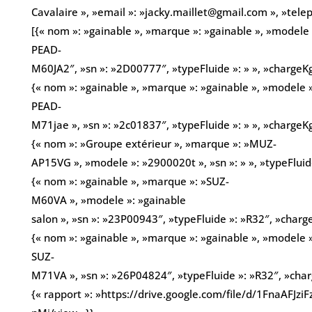
Cavalaire », »email »: »jacky.maillet@gmail.com », »te
[{« nom »: »gainable », »marque »: »gainable », »modele 
PEAD-
M60JA2″, »sn »: »2D00777″, »typeFluide »: » », »chargeKg
{« nom »: »gainable », »marque »: »gainable », »modele
PEAD-
M71jae », »sn »: »2c01837″, »typeFluide »: » », »chargeKg
{« nom »: »Groupe extérieur », »marque »: »MUZ-
AP15VG », »modele »: »2900020t », »sn »: » », »typeFluid
{« nom »: »gainable », »marque »: »SUZ-
M60VA », »modele »: »gainable
salon », »sn »: »23P00943″, »typeFluide »: »R32″, »charge
{« nom »: »gainable », »marque »: »gainable », »modele
SUZ-
M71VA », »sn »: »26P04824″, »typeFluide »: »R32″, »charg
{« rapport »: »https://drive.google.com/file/d/1FnaAFJ