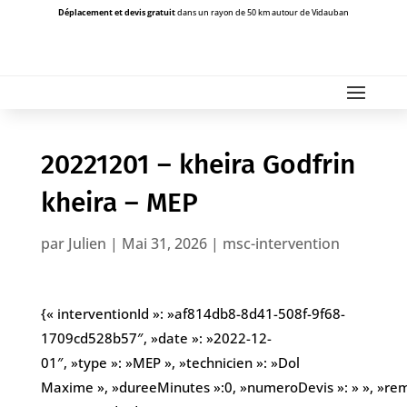
Déplacement et devis gratuit
dans un rayon de 50 km autour de Vidauban
20221201 – kheira Godfrin
kheira – MEP
par
Julien
|
Mai 31, 2026
|
msc-intervention
{« interventionId »: »af814db8-8d41-508f-9f68-
1709cd528b57″, »date »: »2022-12-
01″, »type »: »MEP », »technicien »: »Dol
Maxime », »dureeMinutes »:0, »numeroDevis »: » », »re