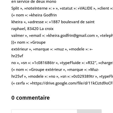
en service de deux mono
Split », »noteInterne »: » », »statut »: »VALIDE », »client »
{« nom »: »kheira Godfrin
kheira », »adresse »: »1887 boulevard de saint
raphael, 83420 La croix
valmer », »email »: »kheira.godfrin@gmail.com », »tele
[{« nom »: »Groupe
extérieur », »marque »: »muz », »modele »: »-
hr25vf
no », »sn »: »1c081686tr », »typeFluide »: »R32″, »charge
{« nom »: »Groupe extérieur », »marque »: »Muz-
hr25vf », »modele »: »no », »sn »: »0c029389tr », »typeFlu
{« cerfa »: »https://drive.google.com/file/d/11kCiz
0 commentaire