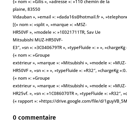
{« nom »: »Gilis », »adresse »: »110 chemin de la
plaine, 83550
Vidauban », »email »: »dada16s@hotmail.fr », »telepho
[{« nom »: »split », »marque »: »MSZ-
HR50VF », »modele »: »1E021711TR, Sav Ue
Mitsubishi MUZ-HR50VF-
E3″, »sn »: »3C040679TR », »typeFluide »: » », »chargeKg 
{« nom »: »Groupe
extérieur », »marque »: »Mitsubishi », »modele »: »MUZ-
HR50VF », »sn »: » », »typeFluide »: »R32″, »chargeKg »:0.
{« nom »: »Groupe
extérieur », »marque »: »Mitsubishi », »modele »: »MUZ-
HR25vf. », »sn »: »1C086070TR », »typeFluide »: »R32″, »c
{« rapport »: »https://drive.google.com/file/d/1guyVB
0 commentaire