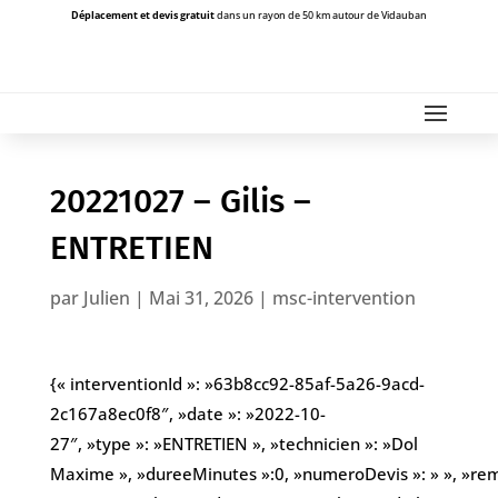
Déplacement et devis gratuit
dans un rayon de 50 km autour de Vidauban
20221027 – Gilis –
ENTRETIEN
par
Julien
|
Mai 31, 2026
|
msc-intervention
{« interventionId »: »63b8cc92-85af-5a26-9acd-
2c167a8ec0f8″, »date »: »2022-10-
27″, »type »: »ENTRETIEN », »technicien »: »Dol
Maxime », »dureeMinutes »:0, »numeroDevis »: » », »remar