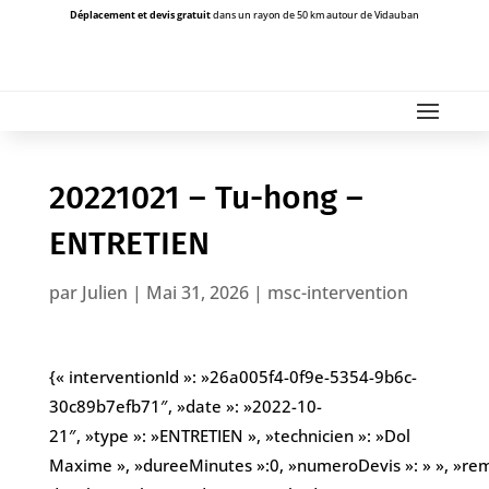
Déplacement et devis gratuit
dans un rayon de 50 km autour de Vidauban
20221021 – Tu-hong –
ENTRETIEN
par
Julien
|
Mai 31, 2026
|
msc-intervention
{« interventionId »: »26a005f4-0f9e-5354-9b6c-
30c89b7efb71″, »date »: »2022-10-
21″, »type »: »ENTRETIEN », »technicien »: »Dol
Maxime », »dureeMinutes »:0, »numeroDevis »: » », »r