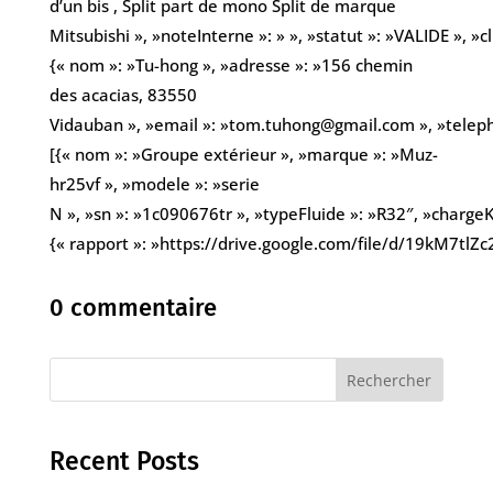
d’un bis , Split part de mono Split de marque
Mitsubishi », »noteInterne »: » », »statut »: »VALIDE », »cl
{« nom »: »Tu-hong », »adresse »: »156 chemin
des acacias, 83550
Vidauban », »email »: »tom.tuhong@gmail.com », »telep
[{« nom »: »Groupe extérieur », »marque »: »Muz-
hr25vf », »modele »: »serie
N », »sn »: »1c090676tr », »typeFluide »: »R32″, »chargeKg
{« rapport »: »https://drive.google.com/file/d/19kM7
0 commentaire
Rechercher
Recent Posts