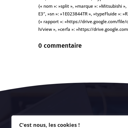
{« nom »: »split », »marque »: »Mitsubishi 
E3″, »sn »: »1E023844TR », »typeFluide »: »R
{« rapport »: »https://drive.google.com/
h/view », »cerfa »: »https://drive.google.
0 commentaire
C'est nous, les cookies !