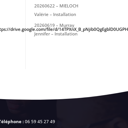
20260622 – MIELOCH
Valérie – Installation
20260619 – Murray
»https://drive.google.com/file/d/14TPXnX_B_pNjib0QgEgblD0UGP
Jennifer – Installation
Téléphone :
06 59 45 27 49