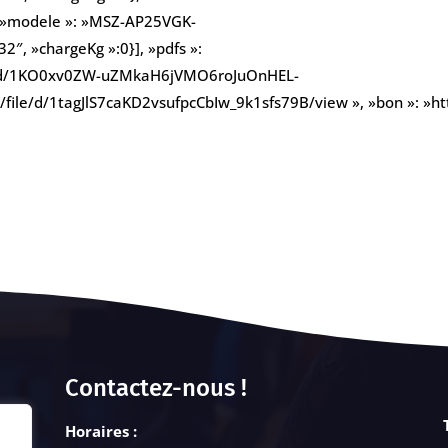
», »modele »: »MSZ-AP25VGK-
32″, »chargeKg »:0}], »pdfs »:
file/d/1KO0xv0ZW-uZMkaH6jVMO6roJuOnHEL-
com/file/d/1tagJlS7caKD2vsufpcCbIw_9k1sfs79B/view », »bon »: 
Contactez-nous !
Horaires :