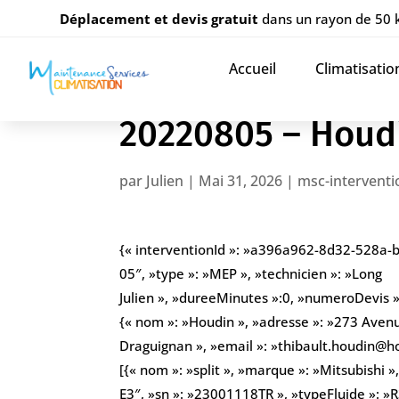
Déplacement et devis gratuit
dans un rayon de 50
Accueil
Climatisatio
20220805 – Houd
par
Julien
|
Mai 31, 2026
|
msc-interventi
{« interventionId »: »a396a962-8d32-528a-
05″, »type »: »MEP », »technicien »: »Long
Julien », »dureeMinutes »:0, »numeroDevis »: 
{« nom »: »Houdin », »adresse »: »273 Aven
Draguignan », »email »: »thibault.houdin@h
[{« nom »: »split », »marque »: »Mitsubishi
E3″, »sn »: »23001118TR », »typeFluide »: »R