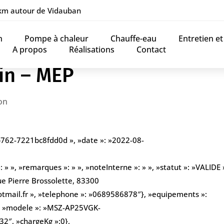
 km autour de Vidauban
n
Pompe à chaleur
Chauffe-eau
Entretien e
A propos
Réalisations
Contact
in – MEP
on
b762-7221bc8fdd0d », »date »: »2022-08-
» », »remarques »: » », »noteInterne »: » », »statut »: »VALIDE »
ue Pierre Brossolette, 83300
otmail.fr », »telephone »: »0689586878″}, »equipements »:
 », »modele »: »MSZ-AP25VGK-
32″, »chargeKg »:0},