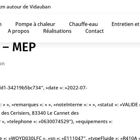
 km autour de Vidauban
n
Pompe à chaleur
Chauffe-eau
Entretien e
A propos
Réalisations
Contact
 – MEP
on
8dd1-34219b5bc734″, »date »: »2022-07-
» », »remarques »: » », »noteInterne »: » », »statut »: »VALIDE »
 des Cerisiers, 83340 Le Cannet des
fr », »telephone »: »0630074529″}, »equipements »:
 »: »WOYD030LFC », »sn »: »E111047″, »typeFluide »: »R410A »,