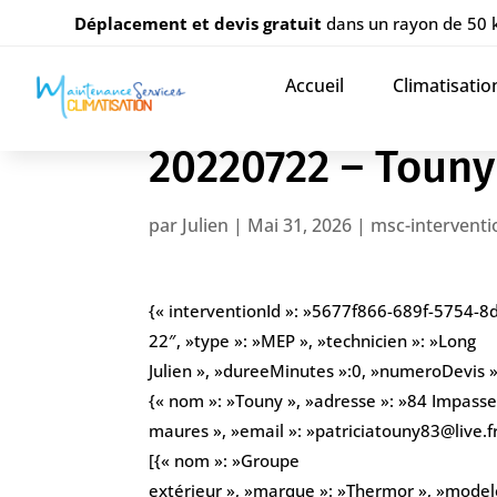
Déplacement et devis gratuit
dans un rayon de 50
Accueil
Climatisatio
20220722 – Touny
par
Julien
|
Mai 31, 2026
|
msc-interventi
{« interventionId »: »5677f866-689f-5754-
22″, »type »: »MEP », »technicien »: »Long
Julien », »dureeMinutes »:0, »numeroDevis »: 
{« nom »: »Touny », »adresse »: »84 Impasse
maures », »email »: »patriciatouny83@live.
[{« nom »: »Groupe
extérieur », »marque »: »Thermor », »modele