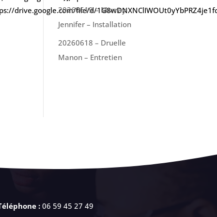
20260619 – Murray
https://drive.google.com/file/d/1G8wDNXNClIWOUt0yYbPRZ4je1f
Jennifer – Installation
20260618 – Druelle
Manon – Entretien
Téléphone :
06 59 45 27 49