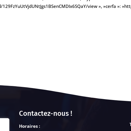
ile/d/129FzYuUtVjdUNtJgs1BSenCMDIx6SQaY/view », »cerfa »: »
Contactez-nous !
Horaires :