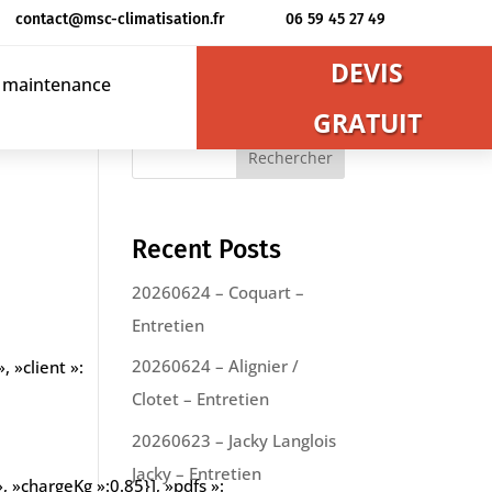
contact@msc-climatisation.fr
06 59 45 27 49
DEVIS
t maintenance
GRATUIT
Rechercher
Recent Posts
20260624 – Coquart –
Entretien
20260624 – Alignier /
, »client »:
Clotet – Entretien
20260623 – Jacky Langlois
Jacky – Entretien
 »chargeKg »:0.85}], »pdfs »: