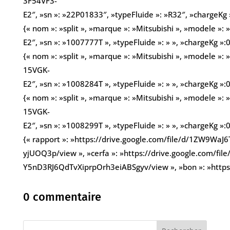
3F54VF3-
E2″, »sn »: »22P01833″, »typeFluide »: »R32″, »chargeKg 
{« nom »: »split », »marque »: »Mitsubishi », »modele »:
E2″, »sn »: »1007777T », »typeFluide »: » », »chargeKg »:0
{« nom »: »split », »marque »: »Mitsubishi », »modele »: 
15VGK-
E2″, »sn »: »1008284T », »typeFluide »: » », »chargeKg »:0
{« nom »: »split », »marque »: »Mitsubishi », »modele »: 
15VGK-
E2″, »sn »: »1008299T », »typeFluide »: » », »chargeKg »:0}
{« rapport »: »https://drive.google.com/file/d/1ZW9Wa
yjUOQ3p/view », »cerfa »: »https://drive.google.com/file
Y5nD3RJ6QdTvXiprpOrh3eiABSgyv/view », »bon »: »http
0 commentaire