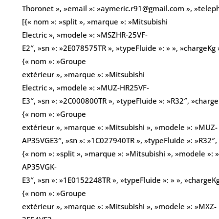
Thoronet », »email »: »aymeric.r91@gmail.com », »tele
[{« nom »: »split », »marque »: »Mitsubishi
Electric », »modele »: »MSZHR-25VF-
E2″, »sn »: »2E078575TR », »typeFluide »: » », »chargeKg »
{« nom »: »Groupe
extérieur », »marque »: »Mitsubishi
Electric », »modele »: »MUZ-HR25VF-
E3″, »sn »: »2C000800TR », »typeFluide »: »R32″, »charge
{« nom »: »Groupe
extérieur », »marque »: »Mitsubishi », »modele »: »MUZ-
AP35VGE3″, »sn »: »1C027940TR », »typeFluide »: »R32″, 
{« nom »: »split », »marque »: »Mitsubishi », »modele »:
AP35VGK-
E3″, »sn »: »1E0152248TR », »typeFluide »: » », »chargeKg
{« nom »: »Groupe
extérieur », »marque »: »Mitsubishi », »modele »: »MXZ-