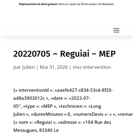
Déplacement et devis gratuit
dans un rayon de 50 km autour de Vidauban
20220705 – Reguiai – MEP
par
Julien
|
Mai 31, 2026
|
msc-intervention
{« interventionId »: »aaefe427-c834-53c4-8f20-
a48a3903012c », »date »: »2022-07-
05″, »type »: »MEP », »technicien »: »Long
Julien », »dureeMinutes »:0, »numeroDevis »: » », »remarqu
{« nom »: »Reguiai », »adresse »: »104 Rue des
Messugues, 83340 Le