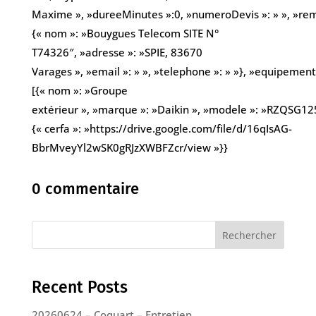
Maxime », »dureeMinutes »:0, »numeroDevis »: » », »remarq
{« nom »: »Bouygues Telecom SITE N°
T74326″, »adresse »: »SPIE, 83670
Varages », »email »: » », »telephone »: » »}, »equipement
[{« nom »: »Groupe
extérieur », »marque »: »Daikin », »modele »: »RZQSG125
{« cerfa »: »https://drive.google.com/file/d/16qIsAG-
BbrMveyYl2wSK0gRJzXWBFZcr/view »}}
0 commentaire
Rechercher
Recent Posts
20260624 – Coquart – Entretien