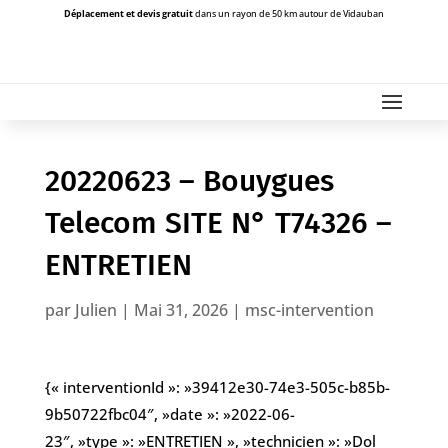
Déplacement et devis gratuit
dans un rayon de 50 km autour de Vidauban
20220623 – Bouygues
Telecom SITE N° T74326 –
ENTRETIEN
par
Julien
|
Mai 31, 2026
|
msc-intervention
{« interventionId »: »39412e30-74e3-505c-b85b-
9b50722fbc04″, »date »: »2022-06-
23″, »type »: »ENTRETIEN », »technicien »: »Dol