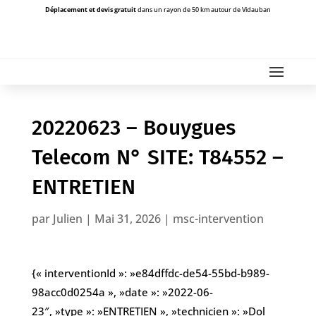
Déplacement et devis gratuit
dans un rayon de 50 km autour de Vidauban
20220623 – Bouygues
Telecom N° SITE: T84552 –
ENTRETIEN
par
Julien
|
Mai 31, 2026
|
msc-intervention
{« interventionId »: »e84dffdc-de54-55bd-b989-
98acc0d0254a », »date »: »2022-06-
23″, »type »: »ENTRETIEN », »technicien »: »Dol