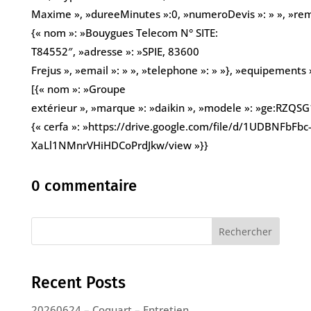
Maxime », »dureeMinutes »:0, »numeroDevis »: » », »remarq
{« nom »: »Bouygues Telecom N° SITE:
T84552″, »adresse »: »SPIE, 83600
Frejus », »email »: » », »telephone »: » »}, »equipements 
[{« nom »: »Groupe
extérieur », »marque »: »daikin », »modele »: »ge:RZQSG1
{« cerfa »: »https://drive.google.com/file/d/1UDBNFbFbc
XaLl1NMnrVHiHDCoPrdJkw/view »}}
0 commentaire
Rechercher
Recent Posts
20260624 – Coquart – Entretien