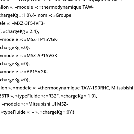
Ballon », »modele »: »thermodynamique TAW-
»chargeKg »:1.0},{« nom »: »Groupe
dele »: »MXZ-3F54VF3-
, »chargeKg »:2.4},
», »modele »: »MSZ-1P15VGK-
»chargeKg »:0},
», »modele »: »MSZ-AP15VGK-
»chargeKg »:0},
», »modele »: »AP15VGK-
»chargeKg »:0},
allon », »modele »: »thermodynamique TAW-190RHC, Mitsubishi
R », »typeFluide »: »R32″, »chargeKg »:1.0},
, »modele »: »Mitsubishi UI MSZ-
typeFluide »: » », »chargeKg »:0}]}