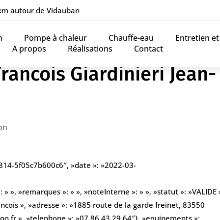
 km autour de Vidauban
n
Pompe à chaleur
Chauffe-eau
Entretien e
A propos
Réalisations
Contact
rancois Giardinieri Jean-
on
a814-5f05c7b600c6″, »date »: »2022-03-
» », »remarques »: » », »noteInterne »: » », »statut »: »VALIDE »
ancois », »adresse »: »1885 route de la garde freinet, 83550
doo.fr », »telephone »: »07 86 43 29 64″}, »equipements »: