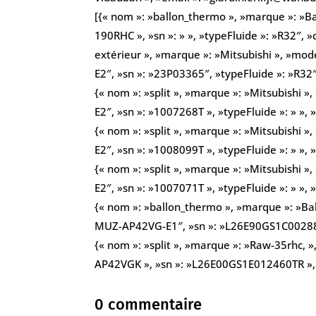
[{« nom »: »ballon_thermo », »marque »: »
190RHC », »sn »: » », »typeFluide »: »R32″, 
extérieur », »marque »: »Mitsubishi », »mo
E2″, »sn »: »23P03365″, »typeFluide »: »R32″
{« nom »: »split », »marque »: »Mitsubishi 
E2″, »sn »: »1007268T », »typeFluide »: » », 
{« nom »: »split », »marque »: »Mitsubishi 
E2″, »sn »: »1008099T », »typeFluide »: » », 
{« nom »: »split », »marque »: »Mitsubishi 
E2″, »sn »: »1007071T », »typeFluide »: » », 
{« nom »: »ballon_thermo », »marque »: »B
MUZ-AP42VG-E1″, »sn »: »L26E90GS1C002886T
{« nom »: »split », »marque »: »Raw-35rhc, »
AP42VGK », »sn »: »L26E00GS1E012460TR », »
0 commentaire