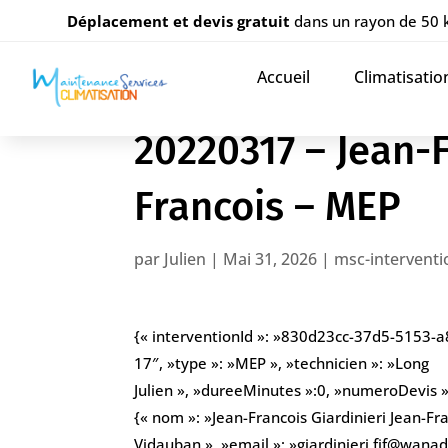
Déplacement et devis gratuit
dans un rayon de 50
Accueil
Climatisatio
20220317 – Jean-F
Francois – MEP
par
Julien
|
Mai 31, 2026
|
msc-interventi
{« interventionId »: »830d23cc-37d5-5153-
17″, »type »: »MEP », »technicien »: »Long
Julien », »dureeMinutes »:0, »numeroDevis »: 
{« nom »: »Jean-Francois Giardinieri Jean-Fr
Vidauban », »email »: »giardinieri.fjf@wana