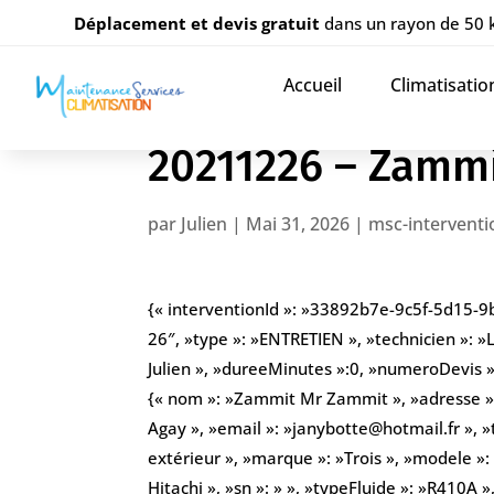
Déplacement et devis gratuit
dans un rayon de 50
Accueil
Climatisatio
20211226 – Zamm
par
Julien
|
Mai 31, 2026
|
msc-interventi
{« interventionId »: »33892b7e-9c5f-5d15-9
26″, »type »: »ENTRETIEN », »technicien »: »
Julien », »dureeMinutes »:0, »numeroDevis »: 
{« nom »: »Zammit Mr Zammit », »adresse »
Agay », »email »: »janybotte@hotmail.fr »,
extérieur », »marque »: »Trois », »modele »:
Hitachi », »sn »: » », »typeFluide »: »R410A »