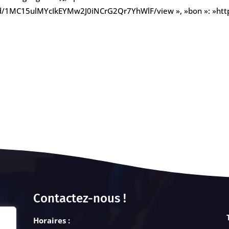
ile/d/1MC15ulMYcIkEYMw2J0iNCrG2Qr7YhWlF/view », »bon »: »ht
Contactez-nous !
Horaires :