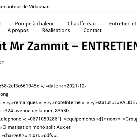
 km autour de Vidauban
n
Pompe à chaleur
Chauffe-eau
Entretien e
A propos
Réalisations
Contact
it Mr Zammit – ENTRETIE
on
b58-2ef3c661945e », »date »: »2021-12-
Long
» », »remarques »: » », »noteInterne »: » », »statut »: »VALIDE »
: »324 avenue de la mer, 83530
 »telephone »: »0671059286″}, »equipements »:[{« nom »: »Gro
 »Climatisation mono split Aux et
, »chargeKg »:1.0}], »pdfs »: