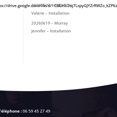
20260622 – MIELOCH
tps://drive.google.com/file/d/1CSiLHU3oj7LspyGJYZrRWZo_kZP6
Valérie – Installation
20260619 – Murray
Jennifer – Installation
Téléphone :
06 59 45 27 49