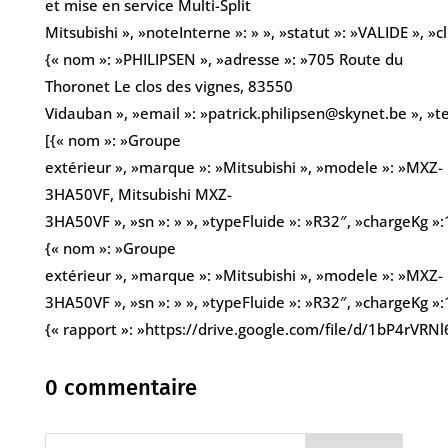
et mise en service Multi-Split
Mitsubishi », »noteInterne »: » », »statut »: »VALIDE », »cl
{« nom »: »PHILIPSEN », »adresse »: »705 Route du
Thoronet Le clos des vignes, 83550
Vidauban », »email »: »patrick.philipsen@skynet.be », 
[{« nom »: »Groupe
extérieur », »marque »: »Mitsubishi », »modele »: »MXZ-
3HA50VF, Mitsubishi MXZ-
3HA50VF », »sn »: » », »typeFluide »: »R32″, »chargeKg »:1
{« nom »: »Groupe
extérieur », »marque »: »Mitsubishi », »modele »: »MXZ-
3HA50VF », »sn »: » », »typeFluide »: »R32″, »chargeKg »:1
{« rapport »: »https://drive.google.com/file/d/1bP4rV
0 commentaire