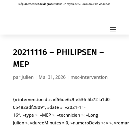
Déplacement et devis gratuit
dans un rayon de 50 km autour de Vidauban
20211116 – PHILIPSEN –
MEP
par
Julien
|
Mai 31, 2026
|
msc-intervention
{« interventionId »: »f56de6c9-e536-5b72-b1d0-
05482adf2809″, »date »: »2021-11-
16″, »type »: »MEP », »technicien »: »Long
Julien », »dureeMinutes »:0, »numeroDevis »: » », »remar